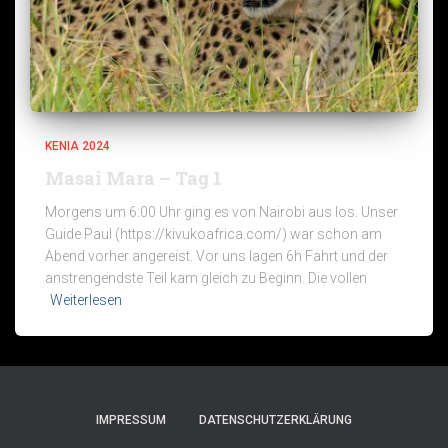
KENIA 2024
Masai Mara – Tag 1
Morgens um 6:00 Uhr ging es von Nairobi aus los. Unser
Guide Paul (https://kivukoafrica.com/) war schon am
Abend vorher angereist. Vor uns lagen 6h Fahrt und der
anstrengendste Teil kam gleich zu Beginn. Die vollen
Weiterlesen
IMPRESSUM
DATENSCHUTZERKLÄRUNG