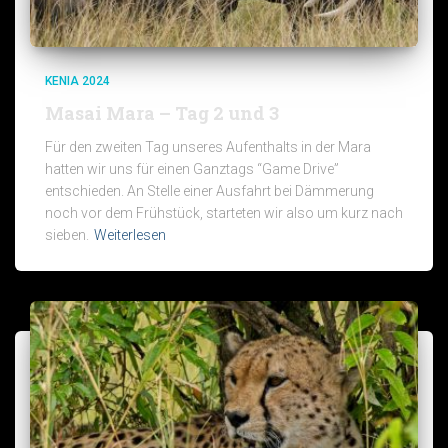
KENIA 2024
Masai Mara – Tag 2 und 3
Für den zweiten Tag unseres Aufenthalts in der Mara
hatten wir uns für einen Ganztags “Game Drive”
entschieden. An Stelle einer Ausfahrt bei Dämmerung
noch vor dem Frühstück, starteten wir also um kurz nach
sieben.
Weiterlesen