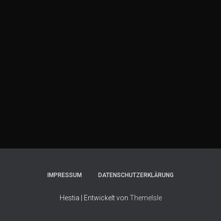
IMPRESSUM
DATENSCHUTZERKLÄRUNG
Hestia | Entwickelt von
ThemeIsle