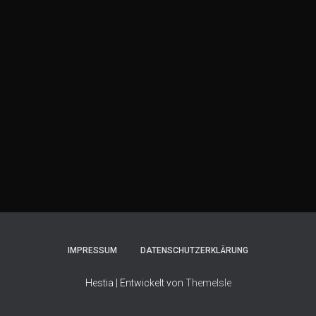
IMPRESSUM
DATENSCHUTZERKLÄRUNG
Hestia | Entwickelt von
ThemeIsle