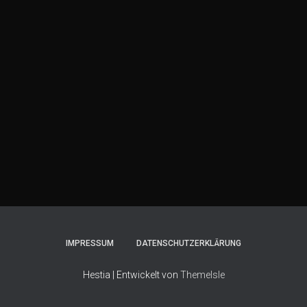
IMPRESSUM
DATENSCHUTZERKLÄRUNG
Hestia | Entwickelt von
ThemeIsle