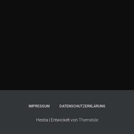
IMPRESSUM
DATENSCHUTZERKLÄRUNG
Hestia | Entwickelt von
ThemeIsle