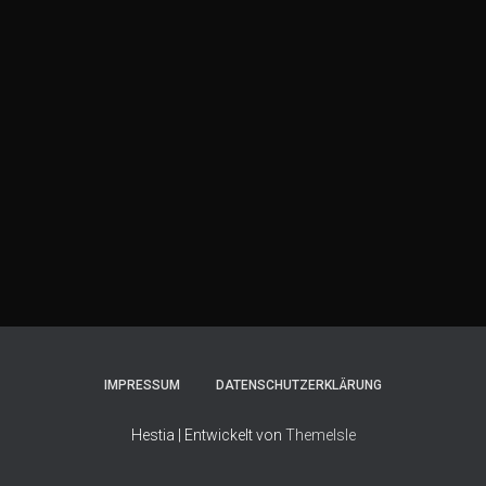
IMPRESSUM
DATENSCHUTZERKLÄRUNG
Hestia | Entwickelt von
ThemeIsle